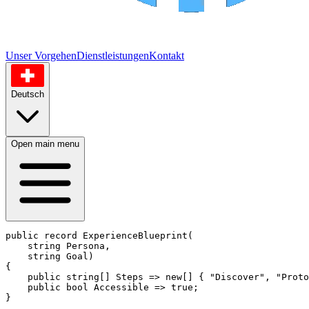
Unser Vorgehen
Dienstleistungen
Kontakt
Deutsch
Open main menu
public record
ExperienceBlueprint
(

string
 Persona,

string
 Goal)

{

public
string
[] Steps => 
new
[] { "Discover", "Proto
public
bool
 Accessible => 
true
;

}
