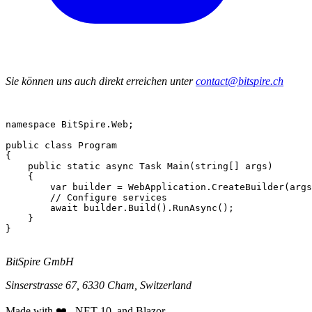
Sie können uns auch direkt erreichen unter
contact@bitspire.ch
namespace
 BitSpire.Web;

public class
Program
{

public static async Task
Main
(
string
[] args)

    {

var
 builder = WebApplication.
CreateBuilder
(args
// Configure services
await
 builder.
Build
().
RunAsync
();

    }

}

BitSpire GmbH
Sinserstrasse 67, 6330 Cham, Switzerland
Made with ❤️, .NET 10, and Blazor